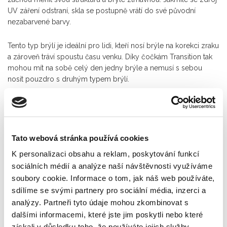
UV záření odstraní, skla se postupně vrátí do své původní
nezabarvené barvy.
Tento typ brýlí je ideální pro lidi, kteří nosí brýle na korekci zraku
a zároveň tráví spoustu času venku. Díky čočkám Transition tak
mohou mít na sobě celý den jedny brýle a nemusí s sebou
nosit pouzdro s druhým typem brýlí.
Ochrana proti škodlivému UV záření
Tato webová stránka používá cookies
K personalizaci obsahu a reklam, poskytování funkcí
Proč je důležité chránit své oči před UV zářením kvalitními
brýlemi? Pokud UV záření působí dlouhodobě, zvyšuje se tím
sociálních médií a analýze naší návštěvnosti využíváme
nebezpečí vzniku šedého zákalu nebo změn na povrchu
soubory cookie. Informace o tom, jak náš web používáte,
oka.
Zároveň vzniká větší predispozice k nebezpečné makulární
sdílíme se svými partnery pro sociální média, inzerci a
degeneraci v pozdějším věku, která vede až ke slepotě. Proto je
analýzy. Partneři tyto údaje mohou zkombinovat s
důležité nosit brýle s UV ochranou, zejména při pobytu na
dalšími informacemi, které jste jim poskytli nebo které
slunci. Čočky Transition zablokují 100 % nebezpečných UVA a
získali v důsledku toho, že používáte jejich služby.