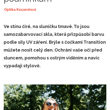
|
Optika Kocandová
Ve stínu čiré, na sluníčku tmavé. To jsou
samozabarvovací skla, která přizpůsobí barvu
podle síly UV záření. Brýle s čočkami Transition
můžete nosit celý den. Ochrání vaše oči před
sluncem, pomohou s ostrým viděním a navíc
vypadají stylově.