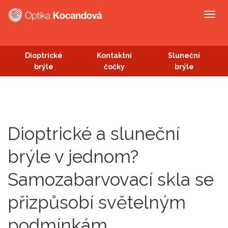
Togg
navig
Dioptrické
Kontaktní
Sluneční
brýle
čočky
brýle
Dioptrické a sluneční
brýle v jednom?
Samozabarvovací skla se
přizpůsobí světelným
podmínkám