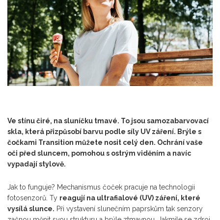
Ve stínu čiré, na sluníčku tmavé. To jsou samozabarvovací
skla, která přizpůsobí barvu podle síly UV záření. Brýle s
čočkami Transition můžete nosit celý den. Ochrání vaše
oči před sluncem, pomohou s ostrým viděním a navíc
vypadají stylově.
Jak to funguje? Mechanismus čoček pracuje na technologii
fotosenzorů. Ty
reagují na ultrafialové (UV) záření, které
vysílá slunce.
Při vystavení slunečním paprskům tak senzory
začnou měnit svou strukturu a brýle ztmavnou. Jakmile se zdroj