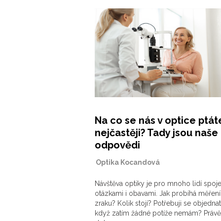
Na co se nás v optice ptát
nejčastěji? Tady jsou naše
odpovědi
|
Optika Kocandová
Návštěva optiky je pro mnoho lidí spoj
otázkami i obavami. Jak probíhá měření
zraku? Kolik stojí? Potřebuji se objedna
když zatím žádné potíže nemám? Právě