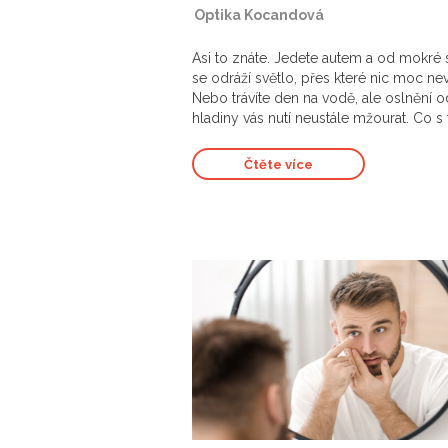
|
Optika Kocandová
Asi to znáte. Jedete autem a od mokré s
se odráží světlo, přes které nic moc nev
Nebo trávíte den na vodě, ale oslnění o
hladiny vás nutí neustále mžourat. Co s
Čtěte více