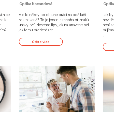
|
Optika Kocandová
|
Optik
ilnice
Vidíte někdy po dlouhé práci na počítači
Jak by
idíte.
rozmazaně? To je jeden z mnoha příznaků
nevidě
d
únavy očí. Neseme tipy, jak na unavené oči i
není s
 tím?
jak tomu předcházet.
přijím
J
Čtěte více