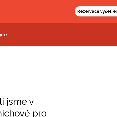
Rezervace vyšetře
ýle
li jsme v
ichově pro