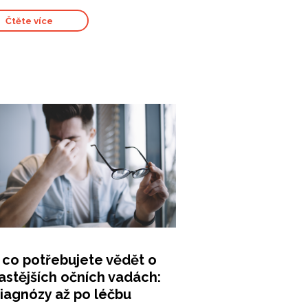
Čtěte více
 co potřebujete vědět o
astějších očních vadách:
iagnózy až po léčbu