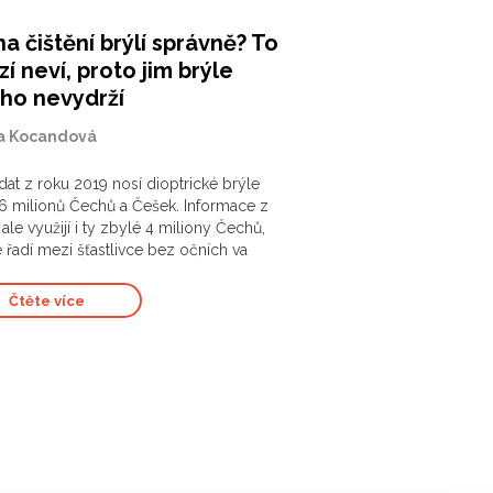
na čištění brýlí správně? To
í neví, proto jim brýle
ho nevydrží
a Kocandová
dat z roku 2019 nosí dioptrické brýle
6 milionů Čechů a Češek. Informace z
ale využijí i ty zbylé 4 miliony Čechů,
e řadí mezi šťastlivce bez očních va
Čtěte více