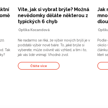
ktní
Víte, jak si vybrat brýle? Možná
Jak 
ědomě
nevědomky děláte některou z
mnoz
typických 6 chyb
dlou
|
Optika Kocandová
|
Optik
 20.
Ne nadarmo se říká, že výběr nových brýlí je v
Podle 
podstatě výběr nové tváře. To, jaké brýle si
okolo 
od. Tak
vyberete, může ovlivnit váš vzhled, a tím i to,
článku 
čky?
jak vás lidé vnímají. Vhodně zvol
kteří s
Čtěte více