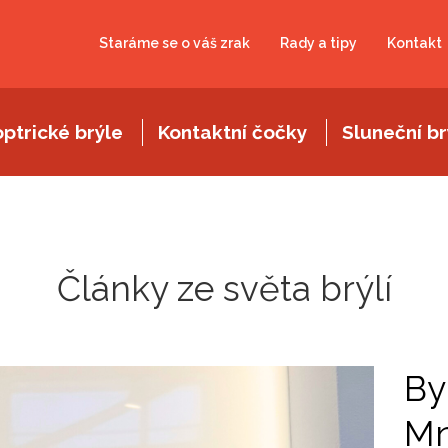
Staráme se o váš zrak
Rady a tipy
Kontakt
optrické brýle
Kontaktní čočky
Sluneční br
Články ze světa brýlí
By
Mn