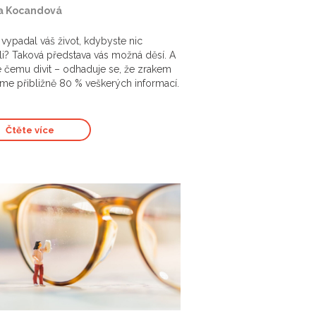
a Kocandová
 vypadal váš život, kdybyste nic
li? Taková představa vás možná děsí. A
e čemu divit – odhaduje se, že zrakem
áme přibližně 80 % veškerých informací.
Čtěte více