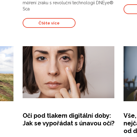
měření zraku s revoluční technologií DNEye®
Sca
Čtěte více
Oči pod tlakem digitální doby:
Vše,
Jak se vypořádat s únavou očí?
nejč
od d