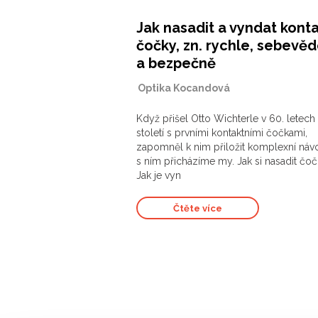
Jak nasadit a vyndat konta
čočky, zn. rychle, sebev
a bezpečně
|
Optika Kocandová
Když přišel Otto Wichterle v 60. letech
století s prvními kontaktními čočkami,
zapomněl k nim přiložit komplexní náv
s ním přicházíme my. Jak si nasadit čo
Jak je vyn
Čtěte více