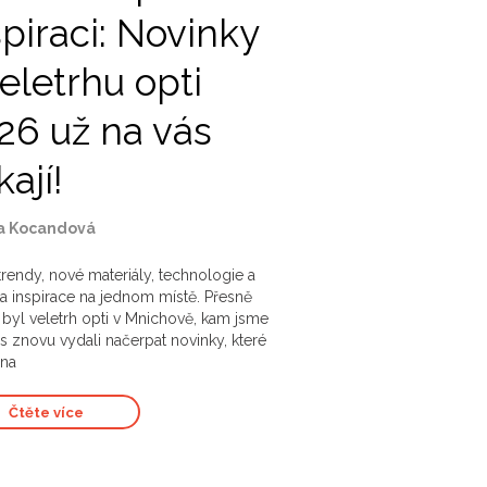
spiraci: Novinky
veletrhu opti
26 už na vás
ají!
a Kocandová
 trendy, nové materiály, technologie a
a inspirace na jednom místě. Přesně
 byl veletrh opti v Mnichově, kam jsme
os znovu vydali načerpat novinky, které
 na
Čtěte více