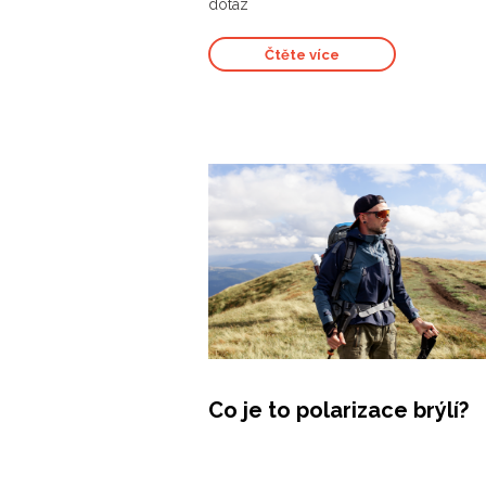
dotaz
Čtěte více
Co je to polarizace brýlí?