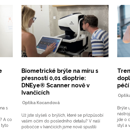
e
Biometrické brýle na míru s
Tren
přesností 0,01 dioptrie:
dopl
DNEye® Scanner nově v
péčí
Ivančicích
|
Optik
|
Optika Kocandová
ena s
Brýle 
nástro
Už jste slyšeli o brýlích, které se přizpůsobí
t? A co
jde o 
vašim očím do posledního detailu? V naší
 tyto
styl a 
pobočce v Ivančicích jsme nově spustili