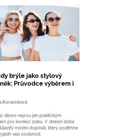
dy brýle jako stylový
něk: Průvodce výběrem i
a Kocandová
už dávno nejsou jen praktickým
jem pro korekci zraku. V dnešní době
důležitý módní doplněk, který podtrhne
vyjádří vaši osobnost.