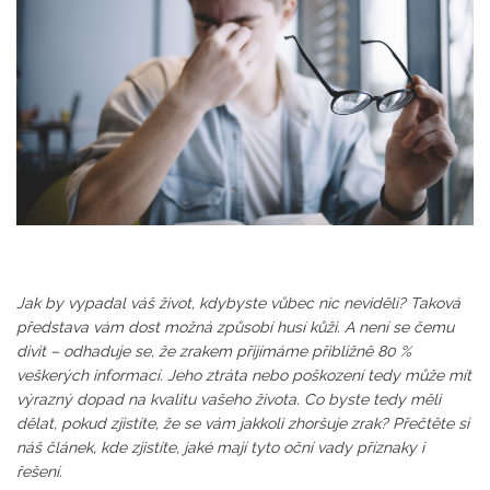
Jak by vypadal váš život, kdybyste vůbec nic neviděli? Taková
představa vám dost možná způsobí husí kůži. A není se čemu
divit – odhaduje se, že zrakem přijímáme přibližně 80 %
veškerých informací. Jeho ztráta nebo poškození tedy může mít
výrazný dopad na kvalitu vašeho života. Co byste tedy měli
dělat, pokud zjistíte, že se vám jakkoli zhoršuje zrak? Přečtěte si
náš článek, kde zjistíte, jaké mají tyto oční vady příznaky i
řešení.