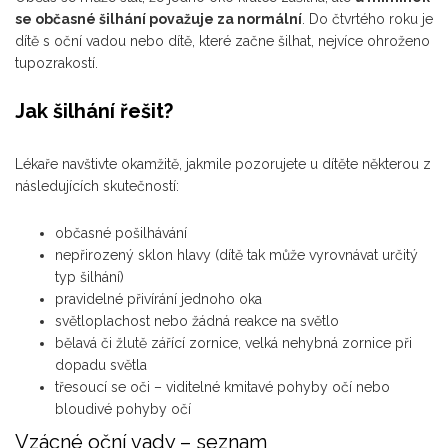
se občasné šilhání považuje za normální
. Do čtvrtého roku je
dítě s oční vadou nebo dítě, které začne šilhat, nejvíce ohroženo
tupozrakostí.
Jak šilhání řešit?
Lékaře navštivte okamžitě, jakmile pozorujete u dítěte některou z
následujících skutečností:
občasné pošilhávání
nepřirozený sklon hlavy (dítě tak může vyrovnávat určitý
typ šilhání)
pravidelné přivírání jednoho oka
světloplachost nebo žádná reakce na světlo
bělavá či žlutě zářící zornice, velká nehybná zornice při
dopadu světla
třesoucí se oči – viditelné kmitavé pohyby očí nebo
bloudivé pohyby očí
Vzácné oční vady – seznam