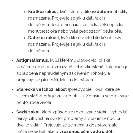
Krátkozrakost
, kvůli které vidíte
vzdálené
objekty
rozmazaně. Projevuje se jak u dětí, tak i u
dospělých. Je pro ni charakteristická větší optická
mohutnost oka nebo větší předozadní délka oka.
Dalekozrakost
, kvůli které vidíte
blízké
objekty
rozmazaně. Projevuje se jak u dětí, tak i u
dospělých.
Astigmatism
us,
kvůli kterému člověk vidí blízké i
vzdálené objekty rozmazaně nebo zkresleně. Tato vada je
způsobena nepravidelným zakřivením rohovky a
projevuje se jak u dětí, tak i u dospělých.
Stařecká vetchozrakost
(presbyopie), kvůli které se
vlivem stáří zhoršuje zrak do blízka. Zpravidla se projevuje
po 40. roce života.
Šedý zákal
, který způsobuje rozmazané vidění, vybledlé
barvy, citlivost na světlo, problémy s viděním v noci či
dvojité vidění. Projevuje se zejména u dospělých, ale
může se jednat také o
vrozenou oční vadu u dětí
.