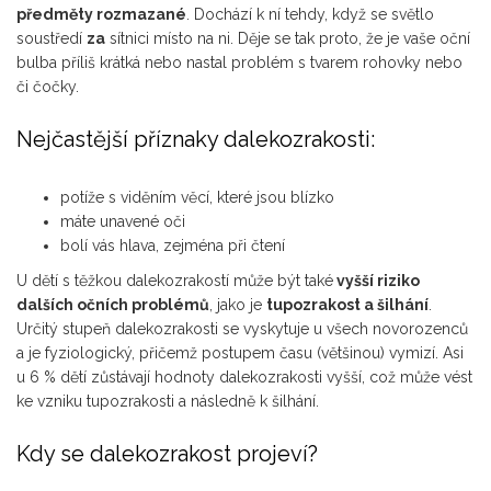
předměty rozmazané
. Dochází k ní tehdy, když se světlo
soustředí
za
sítnici místo na ni. Děje se tak proto, že je vaše oční
bulba příliš krátká nebo nastal problém s tvarem rohovky nebo
či čočky.
Nejčastější příznaky dalekozrakosti:
potíže s viděním věcí, které jsou blízko
máte unavené oči
bolí vás hlava, zejména při čtení
U dětí s těžkou dalekozrakostí může být také
vyšší riziko
dalších očních problémů
, jako je
tupozrakost a šilhání
.
Určitý stupeň dalekozrakosti se vyskytuje u všech novorozenců
a je fyziologický, přičemž postupem času (většinou) vymizí. Asi
u 6 % dětí zůstávají hodnoty dalekozrakosti vyšší, což může vést
ke vzniku tupozrakosti a následně k šilhání.
Kdy se dalekozrakost projeví?