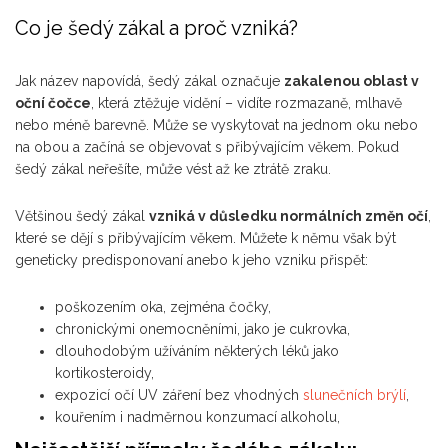
Co je šedý zákal a proč vzniká?
Jak název napovídá, šedý zákal označuje
zakalenou oblast v
oční čočce
, která ztěžuje vidění – vidíte rozmazaně, mlhavě
nebo méně barevně. Může se vyskytovat na jednom oku nebo
na obou a začíná se objevovat s přibývajícím věkem. Pokud
šedý zákal neřešíte, může vést až ke ztrátě zraku.
Většinou šedý zákal
vzniká v důsledku normálních změn očí
,
které se dějí s přibývajícím věkem. Můžete k němu však být
geneticky predisponovaní anebo k jeho vzniku přispět:
poškozením oka, zejména čočky,
chronickými onemocněními, jako je cukrovka,
dlouhodobým užíváním některých léků jako
kortikosteroidy,
expozicí očí UV záření bez vhodných
slunečních brýlí
,
kouřením i nadměrnou konzumací alkoholu,