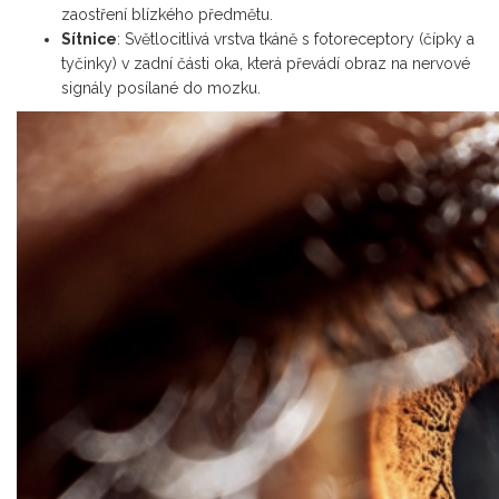
zaostření blízkého předmětu.
Sítnice
: Světlocitlivá vrstva tkáně s fotoreceptory (čípky a
tyčinky) v zadní části oka, která převádí obraz na nervové
signály posílané do mozku.