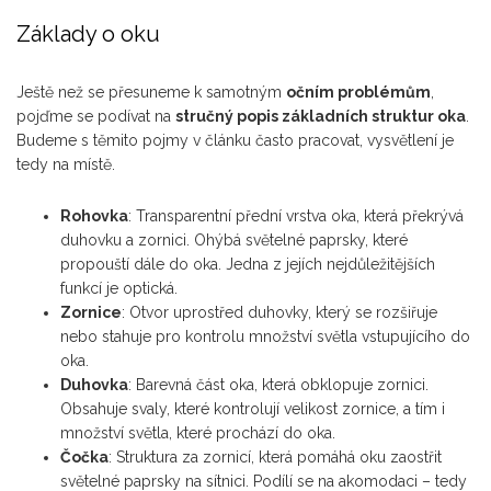
Základy o oku
Ještě než se přesuneme k samotným
očním problémům
,
pojďme se podívat na
stručný popis základních struktur oka
.
Budeme s těmito pojmy v článku často pracovat, vysvětlení je
tedy na místě.
Rohovka
: Transparentní přední vrstva oka, která překrývá
duhovku a zornici. Ohýbá světelné paprsky, které
propouští dále do oka. Jedna z jejích nejdůležitějších
funkcí je optická.
Zornice
: Otvor uprostřed duhovky, který se rozšiřuje
nebo stahuje pro kontrolu množství světla vstupujícího do
oka.
Duhovka
: Barevná část oka, která obklopuje zornici.
Obsahuje svaly, které kontrolují velikost zornice, a tím i
množství světla, které prochází do oka.
Čočka
: Struktura za zornicí, která pomáhá oku zaostřit
světelné paprsky na sítnici. Podílí se na akomodaci – tedy