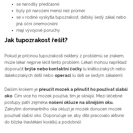
se narodily předčasně
byly při narození menší než průměr
se v rodině vyskytla tupozrakost, dětský šedý zákal nebo
jiná oční onemocnění
mají vývojové poruchy
Jak tupozrakost řešit?
Pokud je příčinou tupozrakosti některý z problémů se zrakem,
může lékař nejprve léčit tento problém. Lékaři mohou například
doporučit
brýle nebo kontaktní čočky
(u krátkozrakých nebo
dalekozrakých dětí) nebo
operaci
(u dětí se šedým zákalem).
Dalším krokem je
přeučit mozek a přinutit ho používat slabší
oko
. Čím více ho mozek používá, tím je silnější. Mezi léčebné
postupy patří zejména
nošení okluze na silnějším oku.
Zakrytím dominantního oka okluzí je mozek donucen mozek
používat slabší oko. Doporučuje se, aby dítě pracovalo aktivně
do blízka (navlékání korálků a podobně).