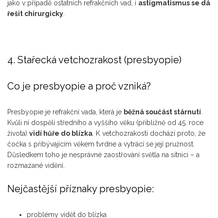
jako v případě ostatních refrakčních vad, i
astigmatismus se dá
řešit chirurgicky
.
4. Stařecká vetchozrakost (presbyopie)
Co je presbyopie a proč vzniká?
Presbyopie je refrakční vada, která je
běžná součást stárnutí
.
Kvůli ní dospělí středního a vyššího věku (přibližně od 45. roce
života)
vidí hůře do blízka
. K vetchozrakosti dochází proto, že
čočka s přibývajícím věkem tvrdne a vytrácí se její pružnost.
Důsledkem toho je nesprávné zaostřování světla na sítnici – a
rozmazané vidění.
Nejčastější příznaky presbyopie:
problémy vidět do blízka