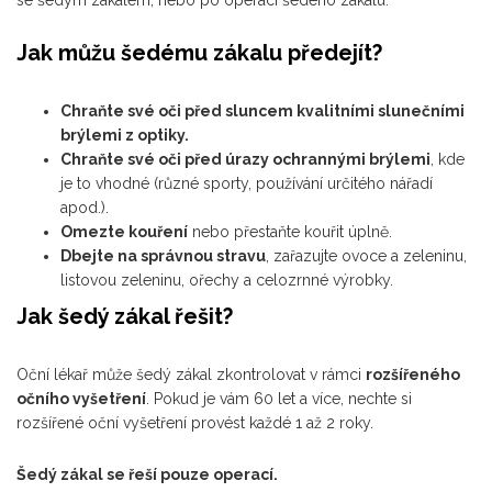
Jak můžu šedému zákalu předejít?
Chraňte své oči před sluncem kvalitními slunečními
brýlemi z optiky.
Chraňte své oči před úrazy ochrannými brýlemi
, kde
je to vhodné (různé sporty, používání určitého nářadí
apod.).
Omezte kouření
nebo přestaňte kouřit úplně.
Dbejte na správnou stravu
, zařazujte ovoce a zeleninu,
listovou zeleninu, ořechy a celozrnné výrobky.
Jak šedý zákal řešit?
Oční lékař může šedý zákal zkontrolovat v rámci
rozšířeného
očního vyšetření
. Pokud je vám 60 let a více, nechte si
rozšířené oční vyšetření provést každé 1 až 2 roky.
Šedý zákal se řeší pouze operací.