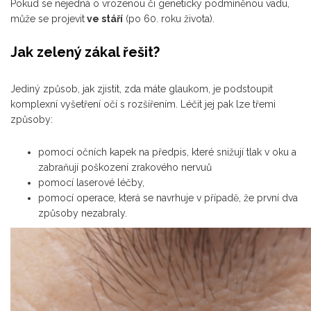
Pokud se nejedná o vrozenou či geneticky podmíněnou vadu,
může se projevit
ve stáří
(po 60. roku života).
Jak zelený zákal řešit?
Jediný způsob, jak zjistit, zda máte glaukom, je podstoupit
komplexní vyšetření očí s rozšířením. Léčit jej pak lze třemi
způsoby:
pomocí očních kapek na předpis, které snižují tlak v oku a
zabraňují poškození zrakového nervuů
pomocí laserové léčby,
pomocí operace, která se navrhuje v případě, že první dva
způsoby nezabraly.