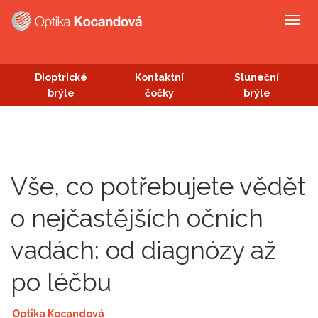
Togg
navig
Dioptrické
Kontaktní
Sluneční
brýle
čočky
brýle
Vše, co potřebujete vědět
o nejčastějších očních
vadách: od diagnózy až
po léčbu
|
Optika Kocandová