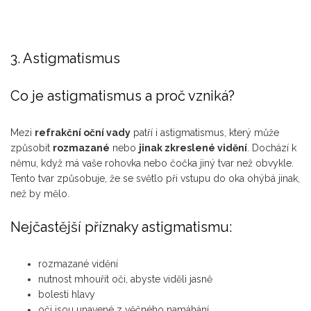
3. Astigmatismus
Co je astigmatismus a proč vzniká?
Mezi
refrakční oční vady
patří i astigmatismus, který může
způsobit
rozmazané
nebo
jinak zkreslené vidění
. Dochází k
němu, když má vaše rohovka nebo čočka jiný tvar než obvykle.
Tento tvar způsobuje, že se světlo při vstupu do oka ohýbá jinak,
než by mělo.
Nejčastější příznaky astigmatismu:
rozmazané vidění
nutnost mhouřit oči, abyste viděli jasně
bolesti hlavy
oči jsou unavené z věčného namáhání