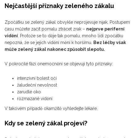
Nejčastější příznaky zeleného zákalu
Zpočátku se zelený zákal obvykle neprojevuje nijak. Postupem
času můžete začít pomalu ztrácet zrak –
nejprve periferní
vidění
. Protože se to děje tak pomalu, mnoho lidí zpočátku
nepozná, že se jejich vidění mění k horšímu.
Bez léčby však
může zelený zákal nakonec způsobit slepotu.
V pokročilé fázi onemocnění se objevují tyto příznaky:
intenzivní bolest očí
žaludeční nevolnost
zarudlé oko
rozmazané vidění
V takovém případě okamžitě vyhledejte lékaře.
Kdy se zelený zákal projeví?