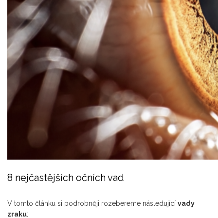
8 nejčastějších očních vad
V tomto článku si podrobněji rozebereme následující
vady
zraku
: