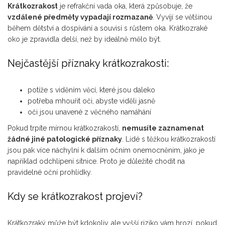
Krátkozrakost
je
refrakční vada oka, která způsobuje, že
vzdálené předměty vypadají rozmazaně
.
Vyvíjí se většinou
během dětství a dospívání a souvisí s růstem oka. Krátkozraké
oko je zpravidla delší, než by ideálně mělo být.
Nejčastější příznaky krátkozrakosti:
potíže s viděním věcí, které jsou daleko
potřeba mhouřit oči, abyste viděli jasně
oči jsou unavené z věčného namáhání
Pokud trpíte mírnou krátkozrakostí,
nemusíte zaznamenat
žádné jiné patologické příznaky
. Lidé s těžkou krátkozrakostí
jsou pak více náchylní k dalším očním onemocněním, jako je
například odchlípení sítnice. Proto je důležité chodit na
pravidelné oční prohlídky.
Kdy se krátkozrakost projeví?
Krátkozraký může být kdokoliv, ale vyšší riziko vám hrozí, pokud