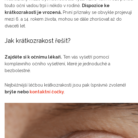
touto oční vadou trpí i někdo v rodině.
Dispozice ke
krátkozrakosti je vrozená.
První příznaky se obvykle projevují
mezi 6. a 14. rokem života, mohou se dále zhoršovat až do
dvaceti let.
Jak krátkozrakost řešit?
Zajděte si k očnímu lékaři.
Ten vás vyšetří pomocí
komplexního očního vyšetření, které je jednoduché a
bezbolestné.
Nejběžnější léčbou krátkozrakosti jsou pak (správně zvolené)
brýle nebo
kontaktní čočky
.