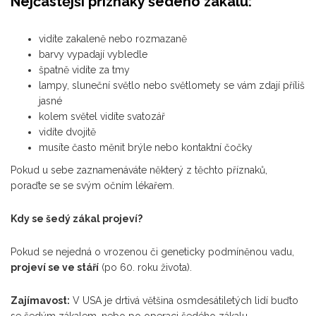
Nejčastější příznaky šedého zákalu:
vidíte zakaleně nebo rozmazaně
barvy vypadají vybledle
špatně vidíte za tmy
lampy, sluneční světlo nebo světlomety se vám zdají příliš
jasné
kolem světel vidíte svatozář
vidíte dvojitě
musíte často měnit brýle nebo kontaktní čočky
Pokud u sebe zaznamenáváte některý z těchto příznaků,
poraďte se se svým očním lékařem.
Kdy se šedý zákal projeví?
Pokud se nejedná o vrozenou či geneticky podmíněnou vadu,
projeví se ve stáří
(po 60. roku života).
Zajímavost:
V USA je drtivá většina osmdesátiletých lidí buďto
se šedým zákalem, nebo po operaci šedého zákalu.