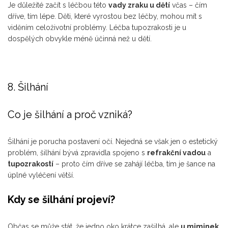
Je důležité začít s léčbou této
vady zraku u dětí
včas – čím
dříve, tím lépe. Děti, které vyrostou bez léčby, mohou mít s
viděním celoživotní problémy. Léčba tupozrakosti je u
dospělých obvykle méně účinná než u dětí.
8. Šilhání
Co je šilhání a proč vzniká?
Šilhání je porucha postavení očí. Nejedná se však jen o estetický
problém, šilhání bývá zpravidla spojeno s
refrakční vadou
a
tupozrakostí
– proto čím dříve se zahájí léčba, tím je šance na
úplné vyléčení větší.
Kdy se šilhání projeví?
Občas se může stát, že jedno oko krátce zašilhá, ale
u miminek