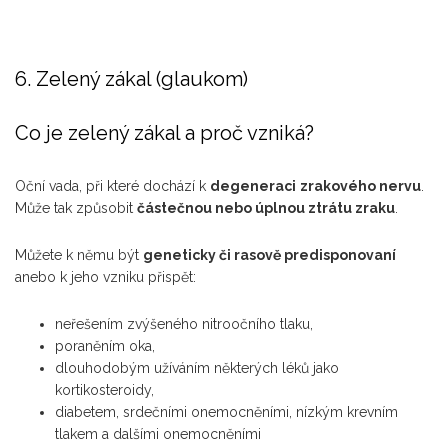
6. Zelený zákal (glaukom)
Co je zelený zákal a proč vzniká?
Oční vada, při které dochází k
degeneraci
zrakového nervu
.
Může tak způsobit
částečnou nebo úplnou ztrátu zraku
.
Můžete k němu být
geneticky či rasově predisponovaní
anebo k jeho vzniku přispět:
neřešením zvýšeného nitroočního tlaku,
poraněním oka,
dlouhodobým užíváním některých léků jako
kortikosteroidy,
diabetem, srdečními onemocněními, nízkým krevním
tlakem a dalšími onemocněními