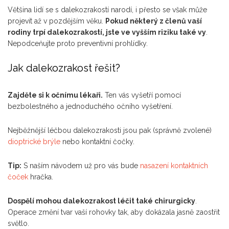
Většina lidí se s dalekozrakostí narodí, i přesto se však může
projevit až v pozdějším věku.
Pokud některý z členů vaší
rodiny trpí dalekozrakostí, jste ve vyšším riziku také vy
.
Nepodceňujte proto preventivní prohlídky.
Jak dalekozrakost řešit?
Zajděte si k očnímu lékaři.
Ten vás vyšetří pomocí
bezbolestného a jednoduchého očního vyšetření.
Nejběžnější léčbou dalekozrakosti jsou pak (správně zvolené)
dioptrické brýle
nebo kontaktní čočky.
Tip:
S naším návodem už pro vás bude
nasazení kontaktních
čoček
hračka.
Dospělí mohou dalekozrakost léčit také chirurgicky
.
Operace změní tvar vaší rohovky tak, aby dokázala jasně zaostřit
světlo.