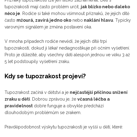
Příznaky tupozrakosti lze jen těžko zaznamenat. Děti s
tupozrakostí mají často problém určit,
jak blízko nebo daleko
něco je
. Rodiče si také mohou všimnout příznaků, že jejich dítě
často
mžourá, zavírá jedno oko
nebo
naklání hlavu
. Typicky
varovným signálem je změna postavení oka.
V mnoha případech rodiče nevědí, že jejich dítě trpí
tupozrakostí, dokud ji lékař nediagnostikuje při očním vyšetření.
Proto je důležité, aby všechny děti alespoň jednou ve věku 3 až
5 let podstoupily vyšetření zraku.
Kdy se tupozrakost projeví?
Tupozrakost začíná v dětství a je
nejčastější příčinou snížení
zraku u dětí
. Dobrou zprávou je, že
včasná léčba a
pravidelnost
dobře funguje a obvykle předchází
dlouhodobým problémům se zrakem.
Pravděpodobnost výskytu tupozrakosti je vyšší u dětí, které: