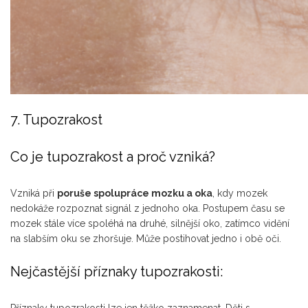
7. Tupozrakost
Co je tupozrakost a proč vzniká?
Vzniká při
poruše spolupráce mozku a oka
, kdy mozek
nedokáže rozpoznat signál z jednoho oka. Postupem času se
mozek stále více spoléhá na druhé, silnější oko, zatímco vidění
na slabším oku se zhoršuje. Může postihovat jedno i obě oči.
Nejčastější příznaky tupozrakosti: