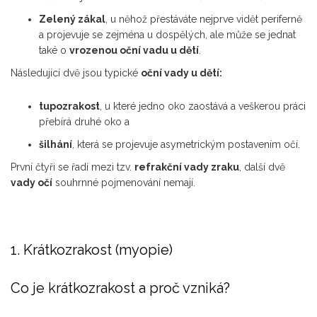
Zelený zákal
, u něhož přestáváte nejprve vidět periferně
a projevuje se zejména u dospělých, ale může se jednat
také o
vrozenou oční vadu u dětí
.
Následující dvě jsou typické
oční vady u dětí:
tupozrakost
, u které jedno oko zaostává a veškerou práci
přebírá druhé oko a
šilhání
, která se projevuje asymetrickým postavením očí.
První čtyři se řadí mezi tzv.
refrakční vady zraku
, další dvě
vady očí
souhrnné pojmenování nemají.
1. Krátkozrakost (myopie)
Co je krátkozrakost a proč vzniká?