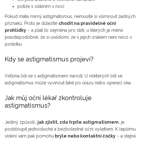
potíže s viděním v noci
Pokud máte mírný astigmatismus, nemusíte si všimnout žádných
příznaků. Proto je důležité
chodit na pravidelné oční
prohlídky
– a platí to zejména pro děti, u kterých je méně
pravděpodobné, že si uvědomí, že s jejich zrakem není něco v
pořádku.
Kdy se astigmatismus projeví?
Většina lidí se s astigmatismem narodí. U některých lidí se
astigmatismus může vyvinout také po úrazu nebo operaci oka.
Jak můj oční lékař zkontroluje
astigmatismus?
Jediný způsob,
jak zjistit, zda trpíte astigmatismem
, je
podstoupit jednoduché a bezbolestné oční vyšetření. K lepšímu
vidění vám pak pomohu
brýle nebo kontaktní čočky
– a stejně