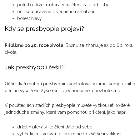
potřeba držet materiály na čtení dále od sebe
oči jsou unavené z věčného namáhání
bolest hlavy
Kdy se presbyopie projeví?
Přibližně po 40. roce života
. Běžně se zhoršuje až do 60. roku
života.
Jak presbyopii řešit?
Oční lékaři mohou presbyopii zkontrolovat v rámci komplexního
očního vyšetření. Vyšetření je jednoduché a bezbolestné.
V počátečních stádiích presbyopie můžete vyzkoušet některé
jednoduché změny, které vám pomohou při čtení, jako např.:
držet materiály ke čtení dále od sebe
výběr knih s velkým písmem nebo zvětšení velikosti